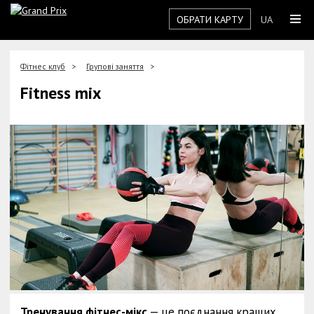
ОБРАТИ КАРТУ
UA
Фітнес клуб
Групові заняття
Fitness mix
Тренування фітнес-мікс
— це поєднання кращих