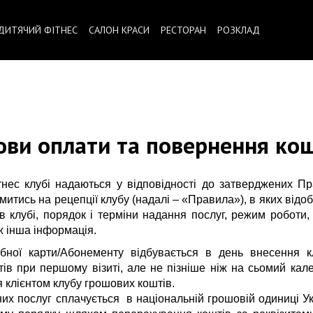
ДИТЯЧИЙ ФІТНЕС
САЛОН КРАСИ
РЕСТОРАН
РОЗКЛАД
Фітнес клуб
ови оплати та повернення кош
тнес клубі надаються у відповідності до затверджених Пр
итись на рецепції клубу (надалі – «Правила»), в яких від
 клубі, порядок і терміни надання послуг, режим роботи
ож інша інформація.
убної карти/Абонементу відбувається в день внесення к
ів при першому візиті, але не пізніше ніж на сьомий кал
 клієнтом клубу грошових коштів.
них послуг сплачується в національній грошовій одиниці Ук