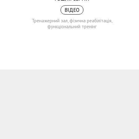
Тренаже
ВІДЕО
Тренажерний зал, фізична реабілітація,
функціональний тренінг