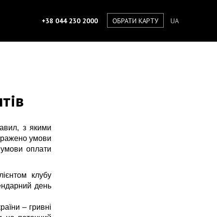
+38 044 230 2000
ОБРАТИ КАРТУ
UA
тів
авил, з якими
ображено умови
, умови оплати
лієнтом клубу
ендарний день
раїни – гривні