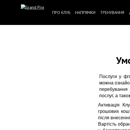
ПРО КЛУБ
НАПРЯМКИ
ТРЕНУВАННЯ
Ум
Послуги у фі
можна ознайом
перебування в
послуг, а так
Активація Кл
грошових кошт
після внесення
Вартість обра