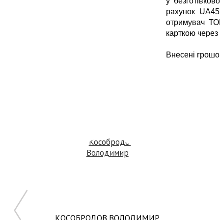
у безготівков
рахунок
UA
45
отримувач ТО
карткою чере
Внесені грошо
КОСОБРОДОВ ВОЛОДИМИР