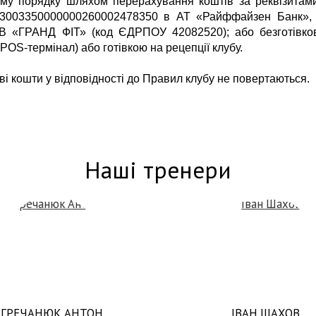
ому порядку шляхом перерахування коштів за реквізитам
3003350000000260002478350
в АТ «Райффайзен Банк»,
В «ГРАНД ФІТ» (код ЄДРПОУ 42082520); або безготівко
з
POS
-термінал) або готівкою на рецепції клубу.
ві кошти у відповідності до Правил клубу не повертаються.
Наші тренери
ГРЕЧАНЮК АНТОН
ІВАН ШАХОВ