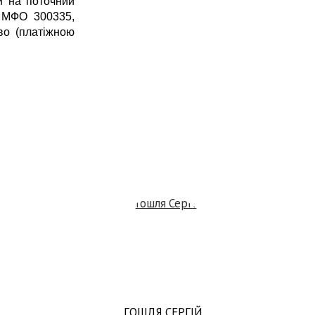
и на поточний
 МФО 300335,
во (платіжною
ГОШЛЯ СЕРГІЙ