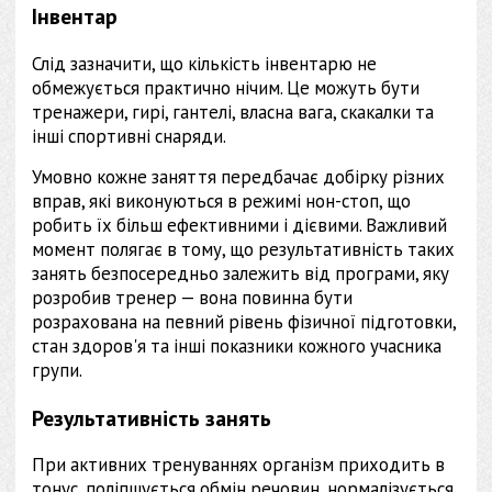
Інвентар
Слід зазначити, що кількість інвентарю не
обмежується практично нічим. Це можуть бути
тренажери, гирі, гантелі, власна вага, скакалки та
інші спортивні снаряди.
Умовно кожне заняття передбачає добірку різних
вправ, які виконуються в режимі нон-стоп, що
робить їх більш ефективними і дієвими. Важливий
момент полягає в тому, що результативність таких
занять безпосередньо залежить від програми, яку
розробив тренер — вона повинна бути
розрахована на певний рівень фізичної підготовки,
стан здоров'я та інші показники кожного учасника
групи.
Результативність занять
При активних тренуваннях організм приходить в
тонус, поліпшується обмін речовин, нормалізується