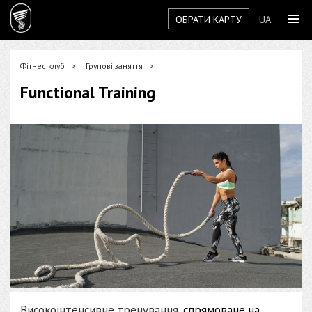
ОБРАТИ КАРТУ
UA
Фітнес клуб
Групові заняття
Functional Training
Високоінтенсивне тренування
, спрямоване на