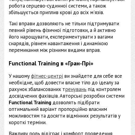
робота серцево-судинної системи, а також
збільшується приплив крові до всіх м'язів.
Такі вправи дозволяють не тільки підтримувати
певний рівень фізичної підготовки, а й активно
його нарощувати, експериментувати з вагами
снарядів, рівнем навантаження і динамікою
перемикання між різними видами вправ.
Functional Training в «Гран-Прі»
У нашому
фітнес-центрі
ви знайдете для себе все
необхідне, щоб довести власне тіло до ідеалу за
рахунок збалансованих т
ренувань
під контролем
досвідчених фахівців. Авторські розробки системи
Functional Training
дозволять підібрати
оптимальний варіант пропорційно власним
можливостям та досягти відмінних результатів у
короткі терміни.
Важливу роль відіграє і комфорт проведення